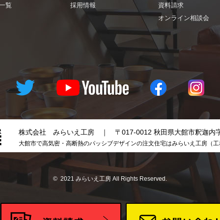
一覧
採用情報
資料請求
オンライン相談会
株式会社 みらいえ工房
｜
〒017-0012 秋田県大館市釈迦内
大館市で高気密・高断熱のパッシブデザインの注文住宅はみらいえ工房（工
© 2021 みらいえ工房 All Rights Reserved.