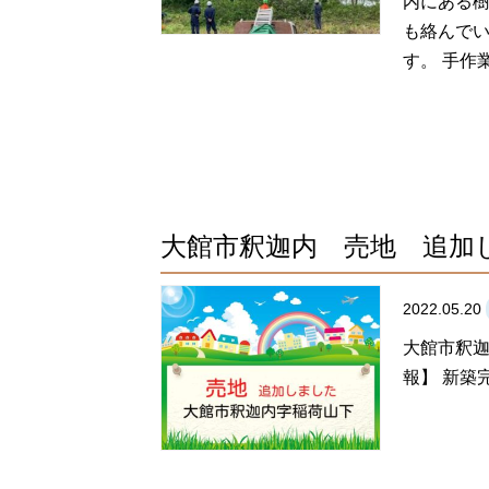
内にある樹
も絡んでい
す。 手作業
大館市釈迦内 売地 追加
2022.05.20
大館市釈迦
報】 新
&