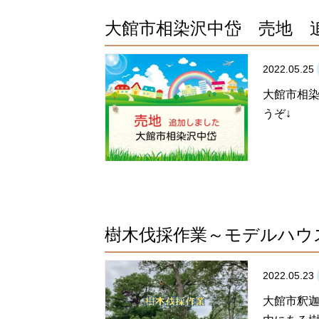
大館市相染沢中岱 売地 
2022.05.25
大館市相染
うぞ↓
樹木伐採作業～モデルハウ
2022.05.23
大館市釈迦