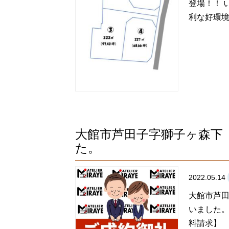
登場！！ 
利な好環境で
大館市芦田子字獅子ヶ森下
た。
2022.05.14
大館市芦田
いました。
料