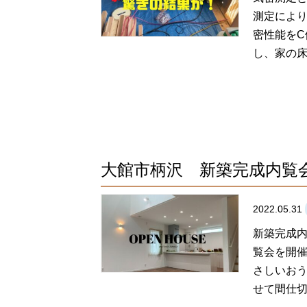
測定によ
密性能をC
し、家の床面
大館市柄沢 新築完成内覧
2022.05.31
新築完成内
覧会を開催
さしいおう
せて間仕切