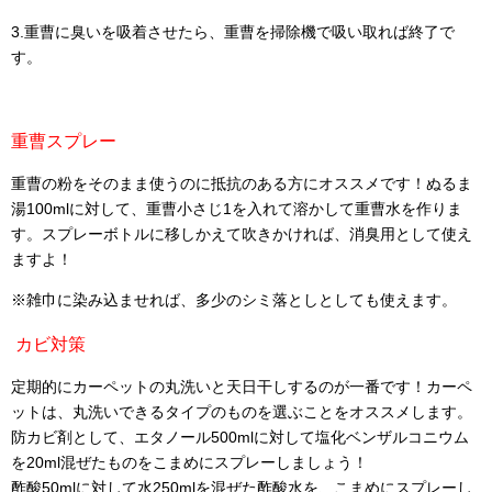
3.重曹に臭いを吸着させたら、重曹を掃除機で吸い取れば終了で
す。
重曹スプレー
重曹の粉をそのまま使うのに抵抗のある方にオススメです！ぬるま
湯100mlに対して、重曹小さじ1を入れて溶かして重曹水を作りま
す。スプレーボトルに移しかえて吹きかければ、消臭用として使え
ますよ！
※雑巾に染み込ませれば、多少のシミ落としとしても使えます。
カビ対策
定期的にカーペットの丸洗いと天日干しするのが一番です！カーペ
ットは、丸洗いできるタイプのものを選ぶことをオススメします。
防カビ剤として、エタノール500mlに対して塩化ベンザルコニウム
を20ml混ぜたものをこまめにスプレーしましょう！
酢酸50mlに対して水250mlを混ぜた酢酸水を、こまめにスプレーし