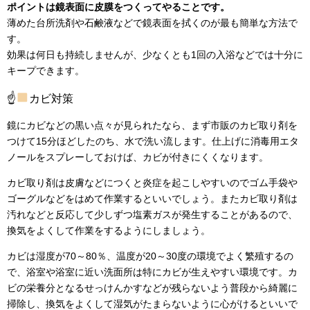
ポイントは鏡表面に皮膜をつくってやることです。
薄めた台所洗剤や石鹸液などで鏡表面を拭くのが最も簡単な方法で
す。
効果は何日も持続しませんが、少なくとも1回の入浴などでは十分に
キープできます。
☝
カビ対策
鏡にカビなどの黒い点々が見られたなら、まず市販のカビ取り剤を
つけて15分ほどしたのち、水で洗い流します。仕上げに消毒用エタ
ノールをスプレーしておけば、カビが付きにくくなります。
カビ取り剤は皮膚などにつくと炎症を起こしやすいのでゴム手袋や
ゴーグルなどをはめて作業するといいでしょう。またカビ取り剤は
汚れなどと反応して少しずつ塩素ガスが発生することがあるので、
換気をよくして作業をするようにしましょう。
カビは湿度が70～80％、温度が20～30度の環境でよく繁殖するの
で、浴室や浴室に近い洗面所は特にカビが生えやすい環境です。カ
ビの栄養分となるせっけんかすなどが残らないよう普段から綺麗に
掃除し、換気をよくして湿気がたまらないように心がけるといいで