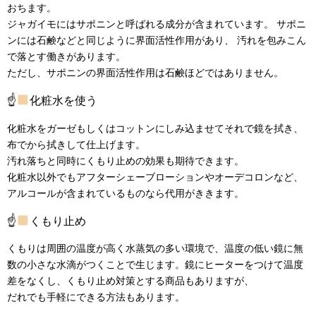
おちます。
ジャガイモにはサポニンと呼ばれる成分が含まれています。 サポニ
ンには石鹸などと同じように界面活性作用があり、 汚れを包みこん
で落とす働きがあります。
ただし、サポニンの界面活性作用は石鹸ほどではありません。
☝
化粧水を使う
化粧水をガーゼもしくはコットンにしみ込ませてそれで鏡を拭き、
布でから拭きして仕上げます。
汚れ落ちと同時にくもり止めの効果も期待できます。
化粧水以外でもアフターシェーブローションやオーデコロンなど、
アルコールが含まれているものなら代用がききます。
☝
くもり止め
くもりは周囲の温度が高く水蒸気の多い環境で、温度の低い鏡に無
数の小さな水滴がつくことで生じます。鏡にヒーターをつけて温度
差をなくし、くもり止め対策とする商品もありますが、
だれでも手軽にできる方法もあります。