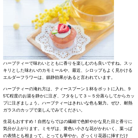
ハーブティーで味わいとともに香りを楽しむのも良いですね。スッ
キリとした味わいのカモミールや、最近、シロップもよく見かける
エルダーフラワーは、鎮静効果があると言われています。
ハーブティーの淹れ方は、ティースプーン１杯をポットに入れ、9
5℃程度のお湯を静かに注ぎ、フタをして３～５分蒸らしてからカッ
プに注ぎましょう。ハーブティーはきれいな色も魅力。ぜひ、耐熱
ガラスのカップで楽しんでみてください。
生花もおすすめ！自然ならではの繊細で色鮮やかな見た目と香りに
気分が上がります。ミモザは、黄色い小さな花がかわいく、葉っぱ
の表情とも相まって、とっても華やか。ざっくり花器に挿すだけ