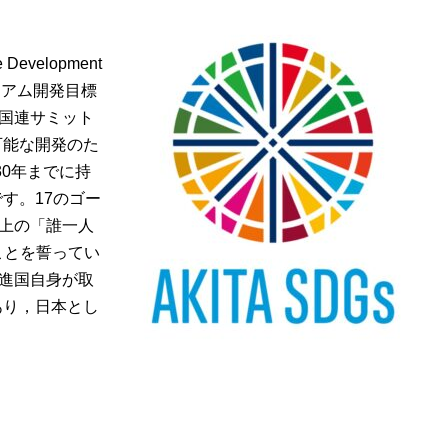
e Development
ニアム開発目標
の国連サミット
可能な開発のた
30年までに持
す。17のゴー
球上の「誰一人
ことを誓ってい
先進国自身が取
あり，日本とし