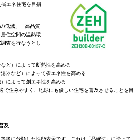
た省エネ住宅を目指
荷の低減」「高品質
、居住空間の温熱環
究調査を行なうとし
シなど）によって断熱性を高める
給湯器など）によって省エネ性を高める
池）によって創エネ性を高める
快適で住みやすく、地球にも優しい住宅を普及させることを目
普及
て等級に分類した性能表示です。これは「品確法」に沿って