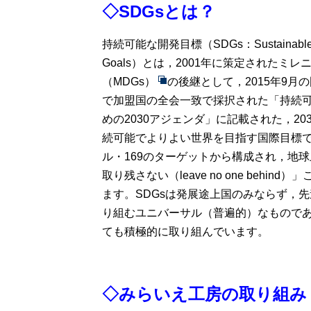
◇SDGsとは？
持続可能な開発目標（SDGs：
Sustainabl
Goals
）とは，2001年に策定された
ミレ
（MDGs）
の後継として，2015年9月
で加盟国の全会一致で採択された「持続
めの2030アジェンダ」に記載された，20
続可能でよりよい世界を目指す国際目標で
ル・169のターゲットから構成され，地
取り残さない（
leave no one behind
）」
ます。SDGsは発展途上国のみならず，
り組むユニバーサル（普遍的）なもので
ても積極的に取り組んでいます。
◇みらいえ工房の取り組み