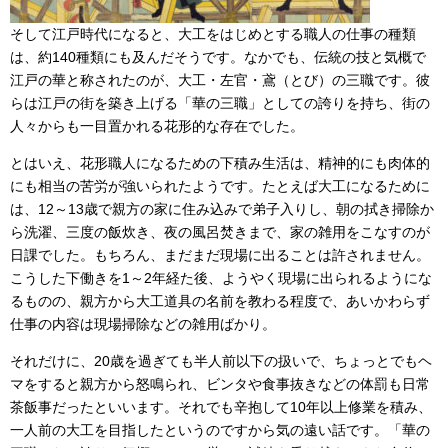
そして江戸時代になると、大工をはじめとする職人の仕事の種類
は、約140種類にも及んだそうです。なかでも、伝統の技と気概で
江戸の華と称されたのが、大工・左官・鳶（とび）の三職です。彼
らは江戸の街を築き上げる「華の三職」としての誇りを持ち、街の
人々からも一目置かれる花形的な存在でした。
とはいえ、花形職人になるための下積み生活は、精神的にも肉体的
にも相当の苦労が強いられたようです。たとえば大工になるために
は、12～13歳で親方の家に住み込みで弟子入りし、朝の拭き掃除か
ら洗濯、三度の飯炊き、夜の風呂焚きまで、家の雑用をこなすのが
日課でした。もちろん、まだまだ現場に出ることは許されません。
こうした下働きを1～2年経た後、ようやく現場に出られるようにな
るものの、親方から大工道具の名前を教わる程度で、あいかわらず
仕事の内容は現場掃除などの雑用ばかり。
それだけに、20歳を過ぎても半人前以下の扱いで、ちょっとでもヘ
マをすると親方から怒鳴られ、ビンタや食事抜きなどの体罰も日常
茶飯事だったといいます。それでも辛抱して10年以上修業を積み、
一人前の大工を目指したというのですから気の遠い話です。「華の