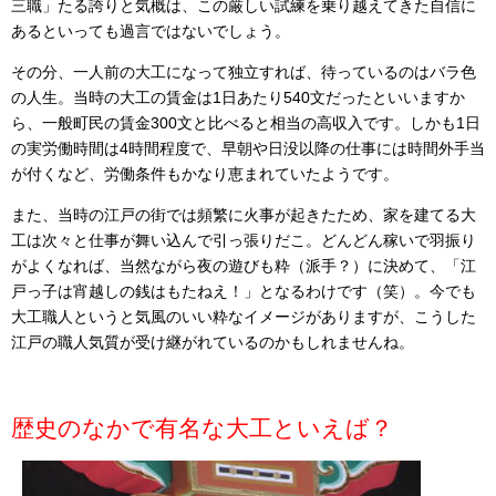
三職」たる誇りと気概は、この厳しい試練を乗り越えてきた自信に
あるといっても過言ではないでしょう。
その分、一人前の大工になって独立すれば、待っているのはバラ色
の人生。当時の大工の賃金は1日あたり540文だったといいますか
ら、一般町民の賃金300文と比べると相当の高収入です。しかも1日
の実労働時間は4時間程度で、早朝や日没以降の仕事には時間外手当
が付くなど、労働条件もかなり恵まれていたようです。
また、当時の江戸の街では頻繁に火事が起きたため、家を建てる大
工は次々と仕事が舞い込んで引っ張りだこ。どんどん稼いで羽振り
がよくなれば、当然ながら夜の遊びも粋（派手？）に決めて、「江
戸っ子は宵越しの銭はもたねえ！」となるわけです（笑）。今でも
大工職人というと気風のいい粋なイメージがありますが、こうした
江戸の職人気質が受け継がれているのかもしれませんね。
歴史のなかで有名な大工といえば？