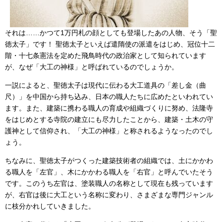
それは……かつて1万円札の顔としても登場したあの人物、そう「聖
徳太子」です！ 聖徳太子といえば遣隋使の派遣をはじめ、冠位十二
階・十七条憲法を定めた飛鳥時代の政治家として知られています
が、なぜ「大工の神様」と呼ばれているのでしょうか。
一説によると、聖徳太子は現代に伝わる大工道具の「差し金（曲
尺）」を中国から持ち込み、日本の職人たちに広めたといわれてい
ます。また、建築に携わる職人の育成や組織づくりに努め、法隆寺
をはじめとする寺院の建立にも尽力したことから、建築・土木の守
護神として信仰され、「大工の神様」と称されるようなったのでし
ょう。
ちなみに、聖徳太子がつくった建築技術者の組織では、土にかかわ
る職人を「左官」、木にかかわる職人を「右官」と呼んでいたそう
です。このうち左官は、塗装職人の名称として現在も残っています
が、右官は後に大工という名称に変わり、さまざまな専門ジャンル
に枝分かれしていきました。