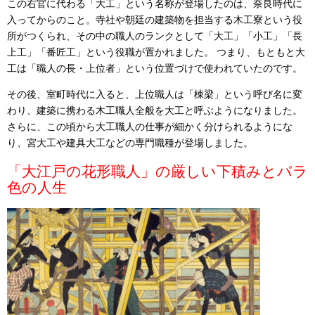
この右官に代わる「大工」という名称が登場したのは、奈良時代に
入ってからのこと。寺社や朝廷の建築物を担当する木工寮という役
所がつくられ、その中の職人のランクとして「大工」「小工」「長
上工」「番匠工」という役職が置かれました。 つまり、もともと大
工は「職人の長・上位者」という位置づけで使われていたのです。
その後、室町時代に入ると、上位職人は「棟梁」という呼び名に変
わり、建築に携わる木工職人全般を大工と呼ぶようになりました。
さらに、この頃から大工職人の仕事が細かく分けられるようにな
り、宮大工や建具大工などの専門職種が登場しました。
「大江戸の花形職人」の厳しい下積みとバラ
色の人生