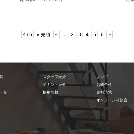
4 / 6
« 先頭
«
...
2
3
4
5
6
»
覧
スタッフ紹介
ブログ
テナント紹介
お問合せ
一覧
採用情報
資料請求
オンライン相談会