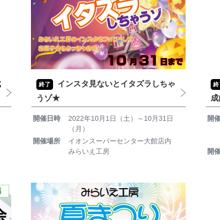
成
インスタ見ないとイタズラしちゃ
終了
終
うゾ★
成
開催日時
2022年10月1日（土）～10月31日
開
（月）
開催場所
イオンスーパーセンター大館店内
みらいえ工房
開