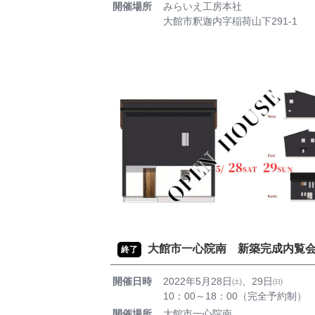
開催場所
みらいえ工房本社
大館市釈迦内字稲荷山下291-1
大館市一心院南 新築完成内覧
終了
開催日時
2022年5月28日㈯、29日㈰
10：00～18：00（完全予約制）
開催場所
大館市一心院南