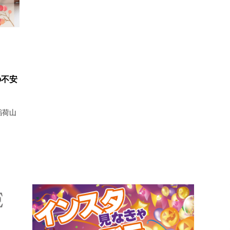
の不安
稲荷山