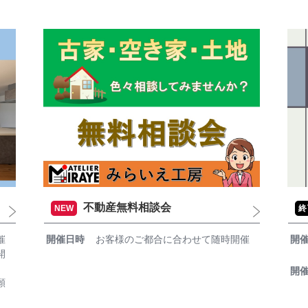
不動産無料相談会
NEW
終
催
開催日時
お客様のご都合に合わせて随時開催
開
開
開
願