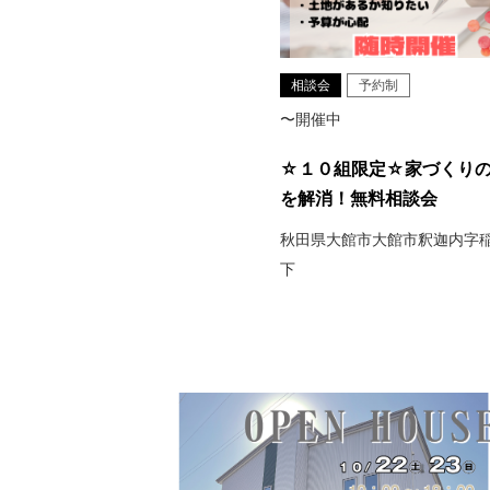
相談会
予約制
〜開催中
☆１０組限定☆家づくり
を解消！無料相談会
秋田県大館市大館市釈迦内字
下