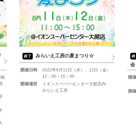
づ
みらいえ工房の夏まつり☆
終了
終
会
開催日時
2022年8月11日（木）、12日（金）
11：00～15：00
開催
開
開
開催場所
イオンスーパーセンター大館店内
みらいえ工房
開
願
字
大