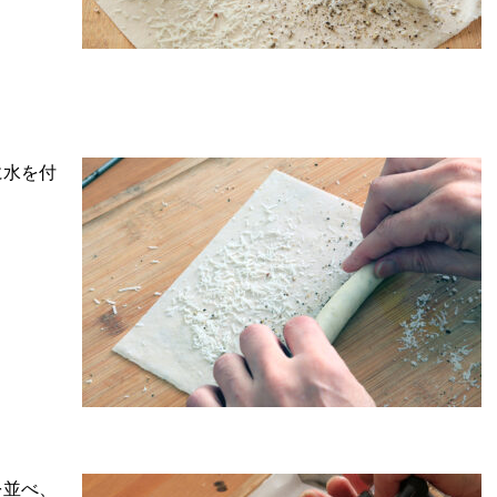
に水を付
を並べ、