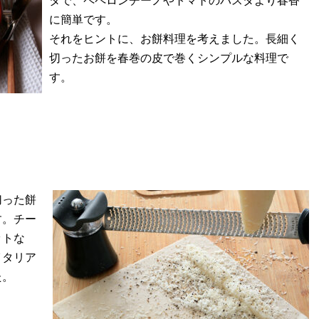
タで、ペペロンチーノやトマトのパスタより春香
に簡単です。
それをヒントに、お餅料理を考えました。長細く
切ったお餅を春巻の皮で巻くシンプルな料理で
す。
切った餅
す。チー
ットな
イタリア
た。