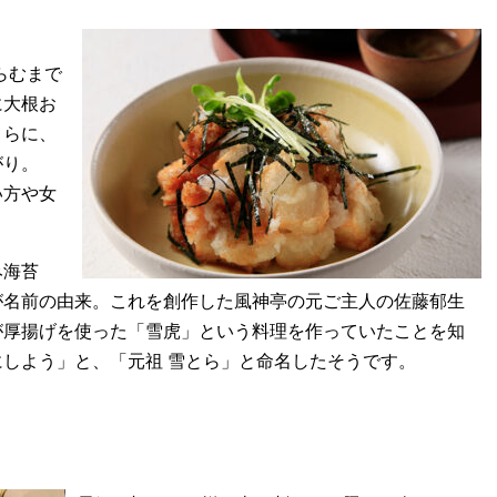
らむまで
に大根お
さらに、
がり。
い方や女
み海苔
が名前の由来。これを創作した風神亭の元ご主人の佐藤郁生
が厚揚げを使った「雪虎」という料理を作っていたことを知
しよう」と、「元祖 雪とら」と命名したそうです。