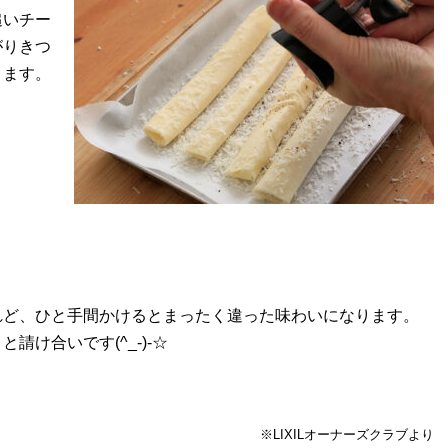
追いチー
がりきつ
きます。
れど、ひと手間かけるとまったく違った味わいになります。
け合いです(^_-)-☆
※LIXILオーナーズクラブより