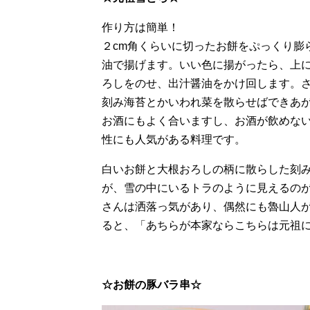
作り方は簡単！
２cm角くらいに切ったお餅をぷっくり膨
油で揚げます。いい色に揚がったら、上
ろしをのせ、出汁醤油をかけ回します。
刻み海苔とかいわれ菜を散らせばできあ
お酒にもよく合いますし、お酒が飲めな
性にも人気がある料理です。
白いお餅と大根おろしの柄に散らした刻
が、雪の中にいるトラのように見えるの
さんは洒落っ気があり、偶然にも魯山人
ると、「あちらが本家ならこちらは元祖に
☆お餅の豚バラ串☆