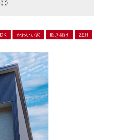
を◎
LDK
かわいい家
吹き抜け
ZEH