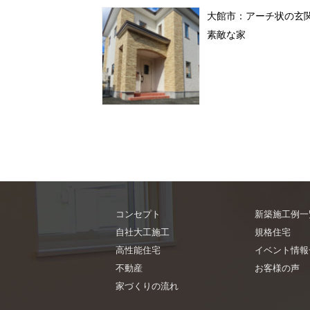
大館市：アーチ状の玄
素敵な家
コンセプト
新築施工例一
自社大工施工
規格住宅
高性能住宅
イベント情報
不動産
お客様の声
家づくりの流れ