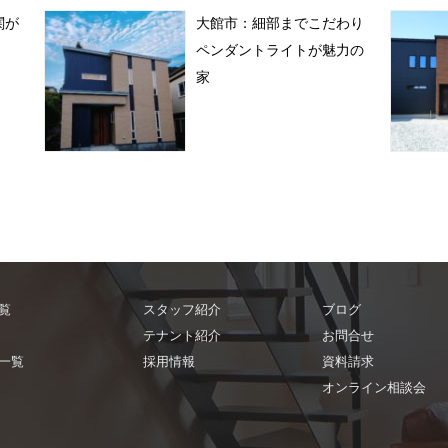
関が
大館市：細部までこだわり
ペンダントライトが魅力の
家
覧
スタッフ紹介
ブログ
テナント紹介
お問合せ
一覧
採用情報
資料請求
オンライン相談会