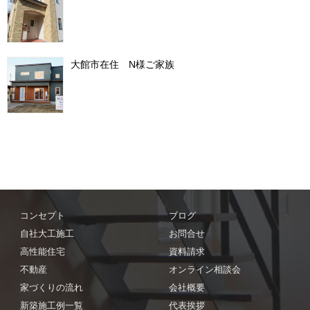
大館市在住 N様ご家族
コンセプト
ブログ
自社大工施工
お問合せ
高性能住宅
資料請求
不動産
オンライン相談会
家づくりの流れ
会社概要
新築施工例一覧
代表挨拶