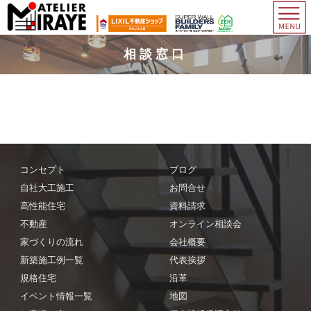
相談窓口
コンセプト
ブログ
自社大工施工
お問合せ
高性能住宅
資料請求
不動産
オンライン相談会
家づくりの流れ
会社概要
新築施工例一覧
代表挨拶
規格住宅
沿革
イベント情報一覧
地図