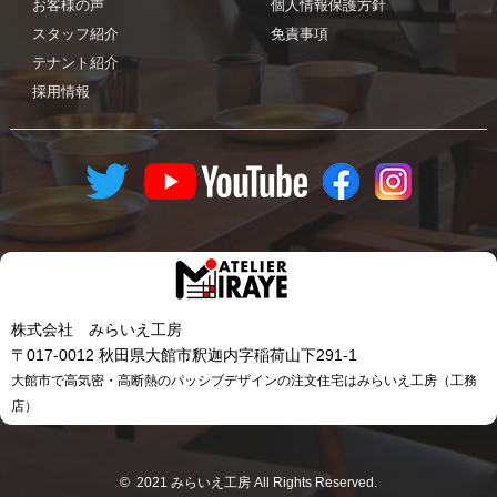
お客様の声
個人情報保護方針
スタッフ紹介
免責事項
テナント紹介
採用情報
株式会社 みらいえ工房
〒017-0012 秋田県大館市釈迦内字稲荷山下291-1
大館市で高気密・高断熱のパッシブデザインの注文住宅はみらいえ工房（工務
店）
© 2021 みらいえ工房 All Rights Reserved.