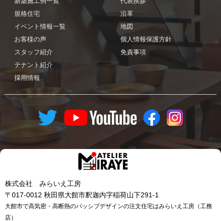
新築施工例一覧
代表挨拶
規格住宅
沿革
イベント情報一覧
地図
お客様の声
個人情報保護方針
スタッフ紹介
免責事項
テナント紹介
採用情報
株式会社 みらいえ工房
〒017-0012 秋田県大館市釈迦内字稲荷山下291-1
大館市で高気密・高断熱のパッシブデザインの注文住宅はみらいえ工房（工務
店）