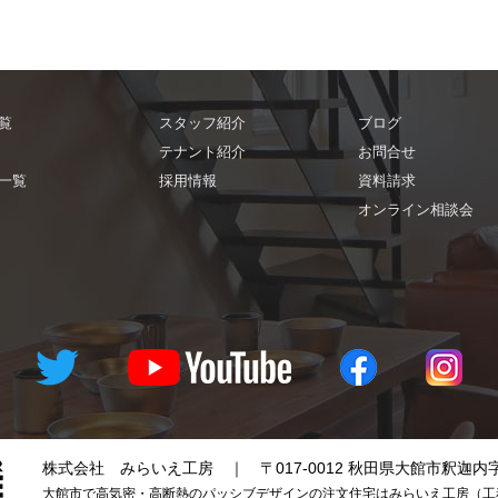
覧
スタッフ紹介
ブログ
テナント紹介
お問合せ
一覧
採用情報
資料請求
オンライン相談会
株式会社 みらいえ工房
｜
〒017-0012 秋田県大館市釈迦内
大館市で高気密・高断熱のパッシブデザインの注文住宅はみらいえ工房（工